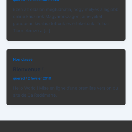
Ezen az oldalon megtudhatja, hogy melyek a legjobb
online kaszinók Magyarországon, amelyeket
gondosan kiválasztottunk és értékeltünk. Tolnai
Tibor elemző a […]
Non classé
Bienvenue !
quered
/
2 février 2019
Hello World ! Mise en ligne d’une première version du
site de Ça Redémarre.